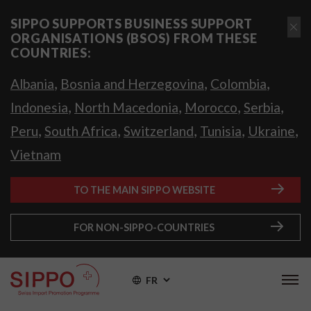
SIPPO SUPPORTS BUSINESS SUPPORT
ORGANISATIONS (BSOS) FROM THESE
COUNTRIES:
,
,
,
Albania
Bosnia and Herzegovina
Colombia
,
,
,
,
Indonesia
North Macedonia
Morocco
Serbia
,
,
,
,
,
Peru
South Africa
Switzerland
Tunisia
Ukraine
Vietnam
TO THE MAIN SIPPO WEBSITE
FOR NON-SIPPO-COUNTRIES
FR