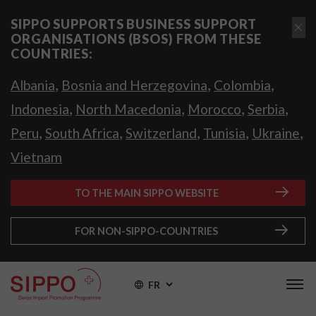
SIPPO SUPPORTS BUSINESS SUPPORT
ORGANISATIONS (BSOS) FROM THESE
COUNTRIES:
,
,
,
Albania
Bosnia and Herzegovina
Colombia
,
,
,
,
Indonesia
North Macedonia
Morocco
Serbia
,
,
,
,
,
Peru
South Africa
Switzerland
Tunisia
Ukraine
Vietnam
TO THE MAIN SIPPO WEBSITE
FOR NON-SIPPO-COUNTRIES
FR