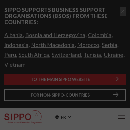
SIPPO SUPPORTS BUSINESS SUPPORT
ORGANISATIONS (BSOS) FROM THESE
COUNTRIES:
,
,
,
Albania
Bosnia and Herzegovina
Colombia
,
,
,
,
Indonesia
North Macedonia
Morocco
Serbia
,
,
,
,
,
Peru
South Africa
Switzerland
Tunisia
Ukraine
Vietnam
TO THE MAIN SIPPO WEBSITE
FOR NON-SIPPO-COUNTRIES
FR